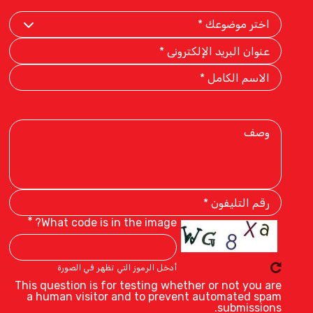
Select
Your
Subject
Email
Address
Full
Name
Description
Phone
Number
What code is in the image?
أدخل الرموز التي تظهر في الصورة
This question is for testing whether or not you are
a human visitor and to prevent automated spam
submissions.