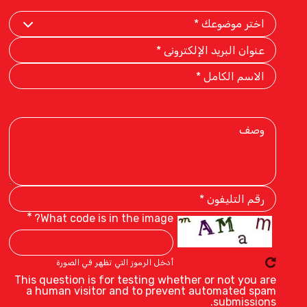
Select
Your
Subject
Email
Address
Full
Name
Description
Phone
Number
What code is in the image?
أدخل الرموز التي تظهر في الصورة
This question is for testing whether or not you are
a human visitor and to prevent automated spam
submissions.